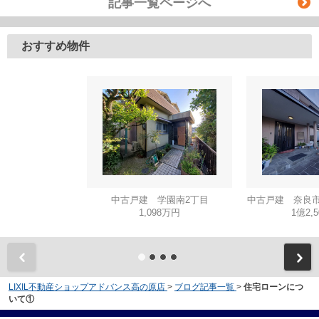
記事一覧ページへ
おすすめ物件
中古戸建 学園南2丁目
中古戸建 奈良市
1,098万円
1億2,
LIXIL不動産ショップアドバンス高の原店
>
ブログ記事一覧
>
住宅ローンにつ
いて①