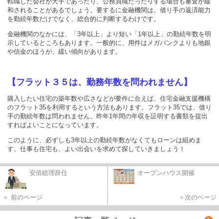
転職した会社が大手であったり、公務員職だったりする場合も審査が緩
和されることがあるでしょう。要するに金融機関は、借り手の返済能力
を勤続年数だけでなく、総合的に判断するわけです。
金融機関のなかには、「3年以上」より短い「1年以上」の勤続年数を明
示しているところもあります。一般的に、用件はメガバンクよりも地銀
や信金のほうが、緩い傾向があります。
【フラット３５は、勤務年数を問われません】
購入したい住宅の築年数や広さなどが要件に合えば、住宅金融支援機構
のフラット35を利用するという方法もあります。フラット35では、借り
手の勤続年数は問われません。昨年1年間の年収を証明する書類を提出
すればよいことになっています。
このように、必ずしも3年以上の勤続年数がなくてもローンは組めま
す。仕事も住宅も、よい出会いを求めて探していきましょう！
安倍総理辞任
オープンハウス開催
＜ 前のページ
＞次のページ