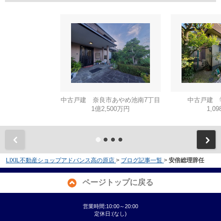
中古戸建 奈良市あやめ池南7丁目
中古戸建 
1億2,500万円
1,0
LIXIL不動産ショップアドバンス高の原店
>
ブログ記事一覧
>
安倍総理辞任
ページトップに戻る
営業時間:10:00～20:00
定休日:(なし)