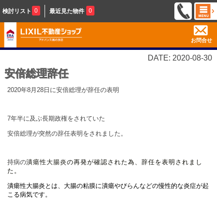
0
0
検討リスト
最近見た物件
お問合せ
DATE: 2020-08-30
安倍総理辞任
2020年8月28日に安倍総理が辞任の表明
7年半に及ぶ長期政権をされていた
安倍総理が突然の辞任表明をされました。
持病の
潰瘍性大腸
炎
の再発が確認された為、辞任を表明されまし
た。
潰瘍性大腸炎とは、大腸の粘膜に潰瘍やびらんなどの慢性的な炎症が起
こる病気です。