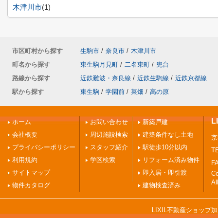
木津川市
(1)
市区町村から探す
生駒市
/
奈良市
/
木津川市
町名から探す
東生駒月見町
/
二名東町
/
兜台
路線から探す
近鉄難波・奈良線
/
近鉄生駒線
/
近鉄京都線
駅から探す
東生駒
/
学園前
/
菜畑
/
高の原
ホーム
お問い合わせ
新築戸建
会社概要
周辺施設検索
建築条件なし土地
京
プライバシーポリシー
スタッフ紹介
駅徒歩10分以内
TE
利用規約
学区検索
リフォーム済み物件
FA
サイトマップ
即入居・即引渡
C
Al
物件カタログ
建物検査済み
LIXIL不動産ショッ