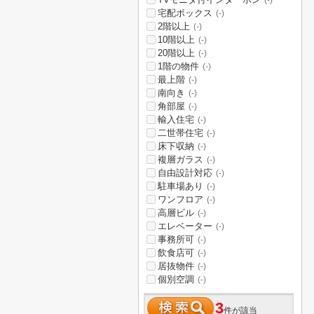
(-)
宅配ボックス
(-)
2階以上
(-)
10階以上
(-)
20階以上
(-)
1階の物件
(-)
最上階
(-)
南向き
(-)
角部屋
(-)
輸入住宅
(-)
二世帯住宅
(-)
床下収納
(-)
複層ガラス
(-)
自由設計対応
(-)
駐車場あり
(-)
ワンフロア
(-)
高層ビル
(-)
エレベーター
(-)
事務所可
(-)
飲食店可
(-)
居抜物件
(-)
個別空調
(-)
3
件が該当