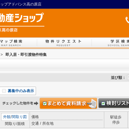
ショップアドバンス高の原店
>
即入居・即引渡物件特集
並び順：
募集中のみ表示
外観
/
間取り図
価格
駅徒歩
停歩
交通 / 所在地
間取り/面積