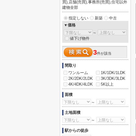
買),店舗(売買),事務所(売買),住宅以外
建物全部
指定しない
新築
中古
▼価格
～
値下げ物件
3
件が該当
間取り
ワンルーム
1K/1DK/1LDK
2K/2DK/2LDK
3K/3DK/3LDK
4K/4DK/4LDK
5K以上
面積
～
土地面積
～
駅からの徒歩