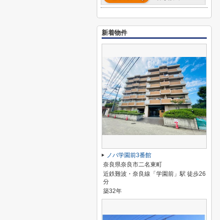
新着物件
ノバ学園前3番館
奈良県奈良市二名東町
近鉄難波・奈良線「学園前」駅 徒歩26
分
築32年