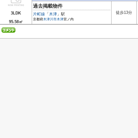
過去掲載物件
徒歩13分
3LDK
片町線
「
木津
」駅
京都府
木津川市
木津
宮ノ内
95.58㎡