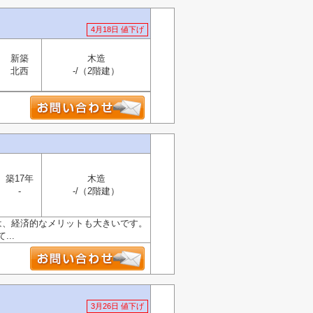
4月18日 値下げ
新築
木造
北西
-/（2階建）
築17年
木造
-
-/（2階建）
は、経済的なメリットも大きいです。
..
3月26日 値下げ