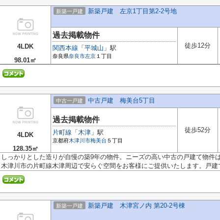
新築戸建 左京1丁目第2-2号地
新築一戸建
過去掲載物件
徒歩12分
4LDK
関西本線
「
平城山
」駅
奈良県
奈良市
左京
１丁目
98.01㎡
中古戸建 梅美台5丁目
中古一戸建
過去掲載物件
徒歩52分
片町線
「
木津
」駅
4LDK
京都府
木津川市
梅美台
５丁目
128.35㎡
しっかりとした造りが自慢の築9年の物件。ニーズの高い中古の戸建て物件
木津川市の片町線木津周辺で安らぐ空間をお客様にご提供いたします。戸建て.
新築戸建 木津宮ノ内 第20-2号棟
新築一戸建