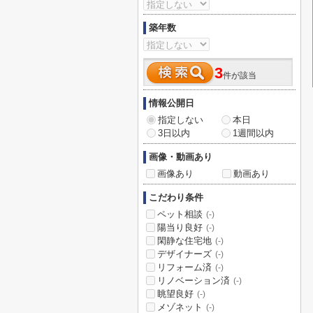
築年数
3
件が該当
情報公開日
指定しない
本日
3日以内
1週間以内
画像・動画あり
画像あり
動画あり
こだわり条件
ペット相談
(-)
陽当り良好
(-)
閑静な住宅地
(-)
デザイナーズ
(-)
リフォーム済
(-)
リノベーション済
(-)
眺望良好
(-)
メゾネット
(-)