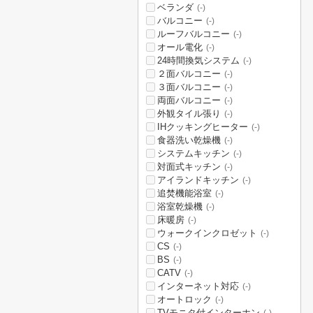
ベランダ
(-)
バルコニー
(-)
ルーフバルコニー
(-)
オール電化
(-)
24時間換気システム
(-)
２面バルコニー
(-)
３面バルコニー
(-)
両面バルコニー
(-)
外観タイル張り
(-)
IHクッキングヒーター
(-)
食器洗い乾燥機
(-)
システムキッチン
(-)
対面式キッチン
(-)
アイランドキッチン
(-)
追焚機能浴室
(-)
浴室乾燥機
(-)
床暖房
(-)
ウォークインクロゼット
(-)
CS
(-)
BS
(-)
CATV
(-)
インターネット対応
(-)
オートロック
(-)
TVモニタ付インターホン