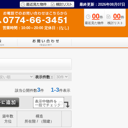
最終更新：2026年08月07日
00
00
件
件
最近見た物件
検討リスト
営業時間：10:00～20:00
定休日：(なし)
表示件数：
3
1-3
該当公開件数
件
件表示
表示中物件を
一括でチェック
築年数
構造
方位
所在階 / （階建）