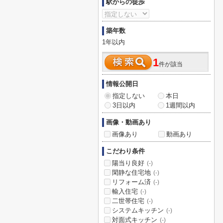
駅からの徒歩
築年数
1年以内
1
件が該当
情報公開日
指定しない
本日
3日以内
1週間以内
画像・動画あり
画像あり
動画あり
こだわり条件
陽当り良好
(-)
閑静な住宅地
(-)
リフォーム済
(-)
輸入住宅
(-)
二世帯住宅
(-)
システムキッチン
(-)
対面式キッチン
(-)