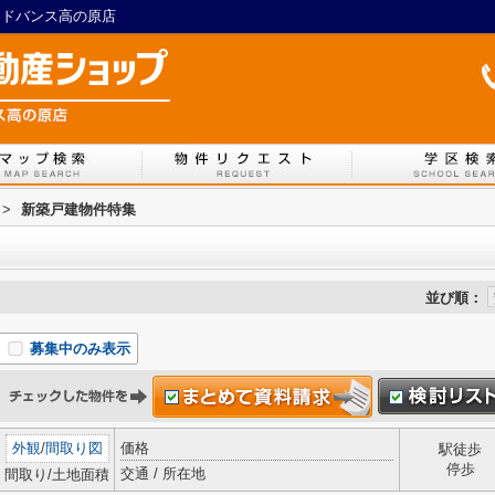
アドバンス高の原店
>
新築戸建物件特集
並び順：
募集中のみ表示
外観
/
間取り図
価格
駅徒歩
停歩
交通 / 所在地
間取り/土地面積