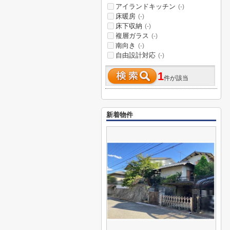
アイランドキッチン
(-)
床暖房
(-)
床下収納
(-)
複層ガラス
(-)
南向き
(-)
自由設計対応
(-)
1
件が該当
新着物件