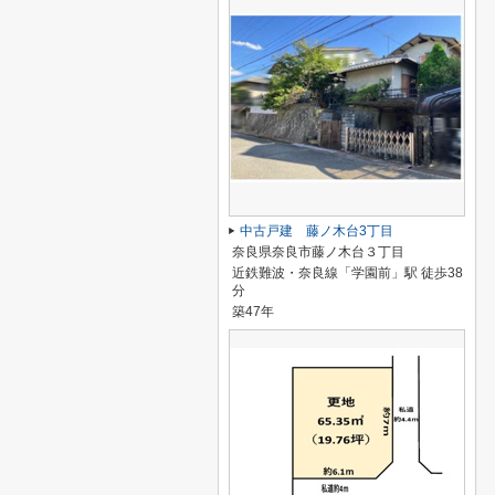
中古戸建 藤ノ木台3丁目
奈良県奈良市藤ノ木台３丁目
近鉄難波・奈良線「学園前」駅 徒歩38
分
築47年