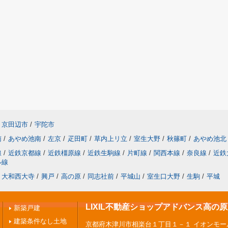
京田辺市
/
宇陀市
南
/
あやめ池南
/
左京
/
疋田町
/
草内上リ立
/
室生大野
/
秋篠町
/
あやめ池北
線
/
近鉄京都線
/
近鉄橿原線
/
近鉄生駒線
/
片町線
/
関西本線
/
奈良線
/
近鉄
ル線
大和西大寺
/
興戸
/
高の原
/
同志社前
/
平城山
/
室生口大野
/
生駒
/
平城
LIXIL不動産ショップアドバンス高の
新築戸建
建築条件なし土地
京都府木津川市相楽台１丁目１－１ イオンモー