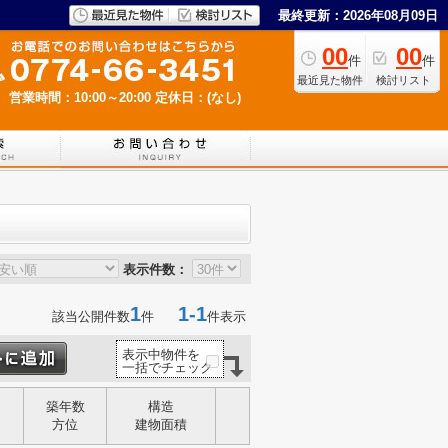
最終更新：2026年08月09日
00
00
件
件
最近見た物件
検討リスト
営業時間：10:00～20:00
定休日：(なし)
表示件数：
1
1-1
該当公開件数
件
件表示
表示中物件を
一括でチェック
築年数
構造
方位
建物面積