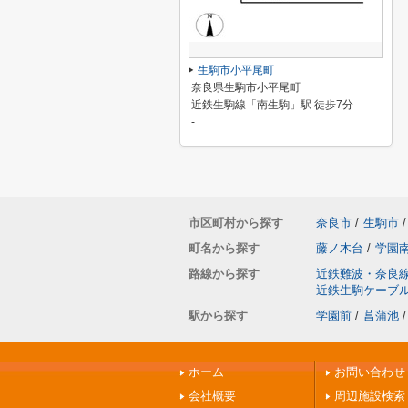
生駒市小平尾町
奈良県生駒市小平尾町
近鉄生駒線「南生駒」駅 徒歩7分
-
市区町村から探す
奈良市
/
生駒市
/
町名から探す
藤ノ木台
/
学園
路線から探す
近鉄難波・奈良
近鉄生駒ケーブ
駅から探す
学園前
/
菖蒲池
/
ホーム
お問い合わせ
会社概要
周辺施設検索