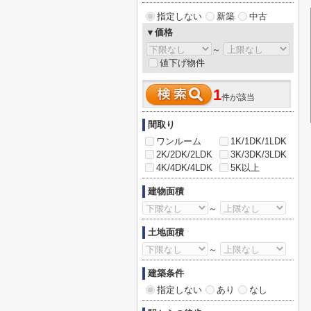
指定しない
新築
中古
▼価格
～
値下げ物件
1
件が該当
間取り
ワンルーム
1K/1DK/1LDK
2K/2DK/2LDK
3K/3DK/3LDK
4K/4DK/4LDK
5K以上
建物面積
～
土地面積
～
建築条件
指定しない
あり
なし