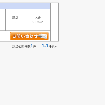
新築
木造
-
91.59㎡
1
1-1
該当公開件数
件
件表示