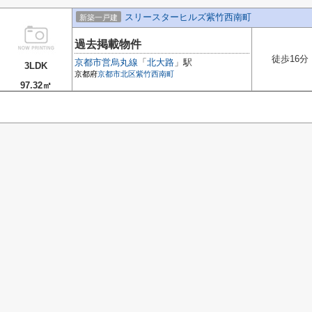
スリースターヒルズ紫竹西南町
新築一戸建
過去掲載物件
徒歩16分
京都市営烏丸線
「
北大路
」駅
3LDK
京都府
京都市北区
紫竹西南町
97.32㎡