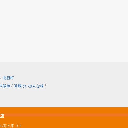
/
北新町
大阪線
/
近鉄けいはんな線
/
原店
ル高の原 ３Ｆ