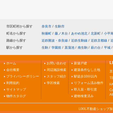
市区町村から探す
奈良市
/
生駒市
町名から探す
秋篠町
/
藤ノ木台
/
あやめ池北
/
北新町
/
小平
路線から探す
近鉄難波・奈良線
/
近鉄生駒線
/
近鉄京都線
/
駅から探す
生駒
/
学園前
/
菖蒲池
/
南生駒
/
萩の台
/
平城
/
ホーム
お問い合わせ
新築戸建
会社概要
周辺施設検索
建築条件なし土地
京
プライバシーポリシー
スタッフ紹介
駅徒歩10分以内
TE
利用規約
学区検索
リフォーム済み物件
FA
サイトマップ
即入居・即引渡
C
Al
物件カタログ
建物検査済み
LIXIL不動産ショッ