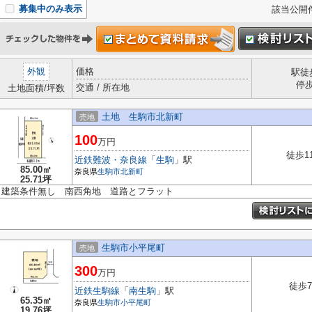
募集中のみ表示
該当公開
外観
価格
駅徒
停
交通 / 所在地
土地面積/坪数
土地 生駒市北新町
売地
100
万円
徒歩1
近鉄難波・奈良線
「
生駒
」駅
85.00㎡
奈良県
生駒市
北新町
25.71坪
建築条件無し 南西角地 道路とフラット
生駒市小平尾町
売地
300
万円
徒歩
近鉄生駒線
「
南生駒
」駅
65.35㎡
奈良県
生駒市
小平尾町
19.76坪