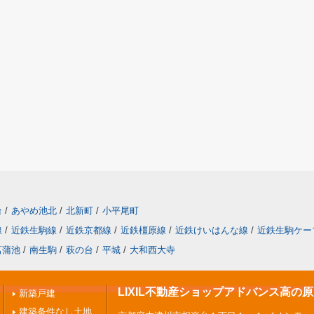
台
/
あやめ池北
/
北新町
/
小平尾町
線
/
近鉄生駒線
/
近鉄京都線
/
近鉄橿原線
/
近鉄けいはんな線
/
近鉄生駒ケー
菖蒲池
/
南生駒
/
萩の台
/
平城
/
大和西大寺
LIXIL不動産ショップアドバンス高の
新築戸建
建築条件なし土地