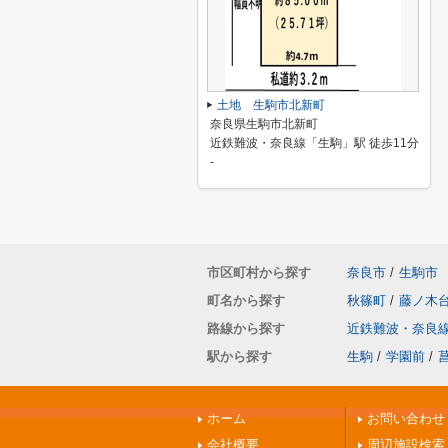
土地 生駒市北新町
奈良県生駒市北新町
近鉄難波・奈良線「生駒」駅 徒歩11分
-
市区町村から探す
奈良市
/
生駒市
町名から探す
秋篠町
/
藤ノ木
路線から探す
近鉄難波・奈良
駅から探す
生駒
/
学園前
/
ホーム
お問い合わせ
会社概要
周辺施設検索