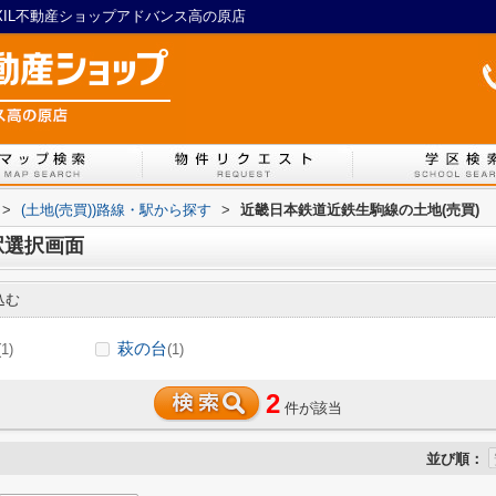
XIL不動産ショップアドバンス高の原店
>
(土地(売買))路線・駅から探す
>
近畿日本鉄道近鉄生駒線の土地(売買)
駅選択画面
込む
萩の台
(1)
(1)
2
件が該当
並び順：