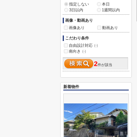
指定しない
本日
3日以内
1週間以内
画像・動画あり
画像あり
動画あり
こだわり条件
自由設計対応
(-)
南向き
(-)
2
件が該当
新着物件