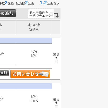
2
2
1-2
件数
区画 販売数
区画
区画表示
表示中物件を
一括でチェック
歩
建ぺい率
歩
容積率
40%
1分
選択
60%
▼
60%
7分
選択
180%
▼