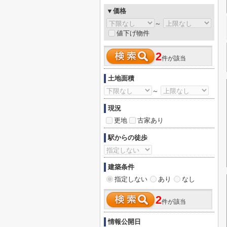
▼価格
～
値下げ物件
2
件が該当
土地面積
～
現況
更地
古家あり
駅からの徒歩
建築条件
指定しない
あり
なし
2
件が該当
情報公開日