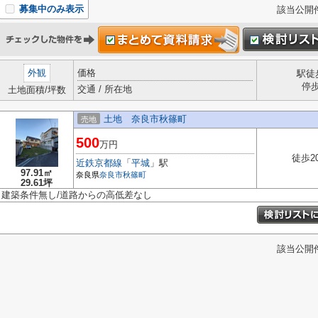
募集中のみ表示
該当公開
外観
価格
駅徒
停
交通 / 所在地
土地面積/坪数
土地 奈良市秋篠町
売地
500
万円
徒歩2
近鉄京都線
「
平城
」駅
97.91㎡
奈良県
奈良市
秋篠町
29.61坪
建築条件無し/道路からの高低差なし
該当公開