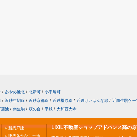
台
/
あやめ池北
/
北新町
/
小平尾町
線
/
近鉄生駒線
/
近鉄京都線
/
近鉄橿原線
/
近鉄けいはんな線
/
近鉄生駒ケー
菖蒲池
/
南生駒
/
萩の台
/
平城
/
大和西大寺
LIXIL不動産ショップアドバンス高の
新築戸建
建築条件なし土地