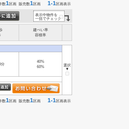
1
1
1-1
件数
区画 販売数
区画
区画表示
表示中物件を
一括でチェック
歩
建ぺい率
歩
容積率
40%
0分
選択
60%
▼
1
1
1-1
件数
区画 販売数
区画
区画表示