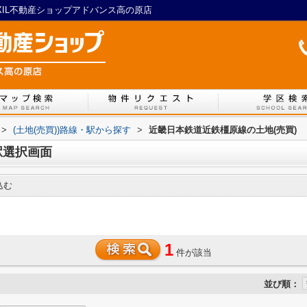
XIL不動産ショップアドバンス高の原店
>
(土地(売買))路線・駅から探す
>
近畿日本鉄道近鉄橿原線の土地(売買)
駅選択画面
込む
1
件が該当
並び順：