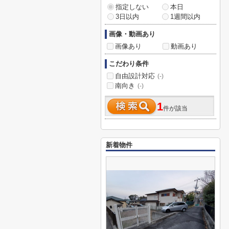
指定しない
本日
3日以内
1週間以内
画像・動画あり
画像あり
動画あり
こだわり条件
自由設計対応
(-)
南向き
(-)
1
件が該当
新着物件