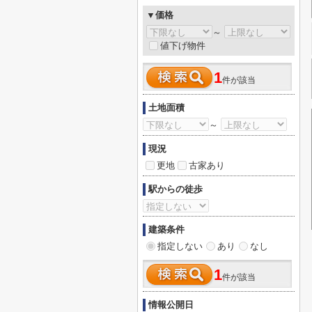
▼価格
～
値下げ物件
1
件が該当
土地面積
～
現況
更地
古家あり
駅からの徒歩
建築条件
指定しない
あり
なし
1
件が該当
情報公開日