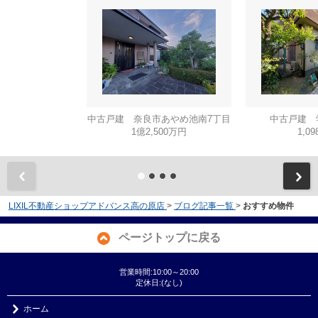
中古戸建 奈良市あやめ池南7丁目
中古戸建 
1億2,500万円
1,0
LIXIL不動産ショップアドバンス高の原店
>
ブログ記事一覧
>
おすすめ物件
ページトップに戻る
営業時間:10:00～20:00
定休日:(なし)
ホーム