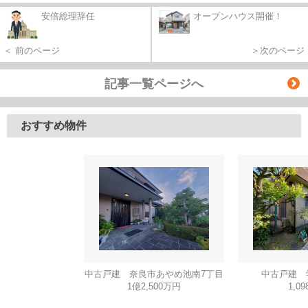
安倍総理辞任
オープンハウス開催！
＜ 前のページ
＞次のページ
記事一覧ページへ
おすすめ物件
中古戸建 奈良市あやめ池南7丁目
中古戸建 
1億2,500万円
1,0