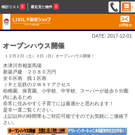
0
0
検討リスト
最近見た物件
お問合せ
DATE: 2017-12-01
オープンハウス開催
１２月２日（土）３日（日）オープンハウス開催！
木津川市相楽馬場
新築戸建 ２０８０万円
全６区画 残１区画
ＪＲと近鉄の２ＷＡＹアクセス
幼稚園、保育園、小学校、中学校、スーパーが徒歩５分圏
内にあるため
非常に住みやすく子育てには最適かと思われます！
是非一度ご覧ください。
上記以外の時間帯もご対応可能ですのでお気軽にご連絡下
さい。