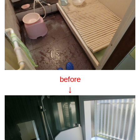
before
↓