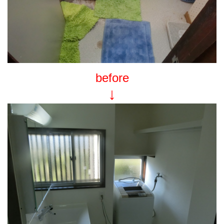
before
↓