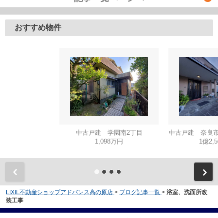
おすすめ物件
中古戸建 学園南2丁目
中古戸建 奈良市
1,098万円
1億2,
LIXIL不動産ショップアドバンス高の原店
>
ブログ記事一覧
>
浴室、洗面所改
装工事