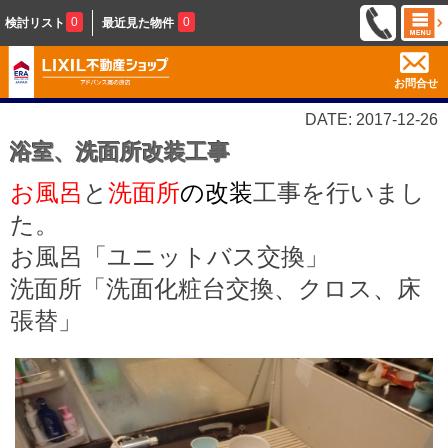
0
0
検討リスト
最近見た物件
お問合せ
DATE: 2017-12-26
浴室、洗面所改装工事
お風呂
と
洗面所
の改装
工事を行いまし
た。
お風呂「ユニットバス交換」
洗面所「洗面化粧台交換、クロス、床
張替」