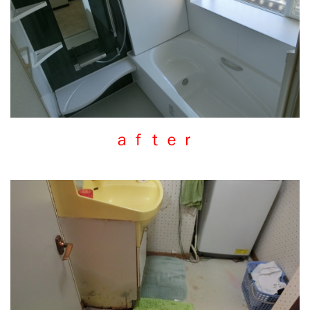
ａｆｔｅｒ