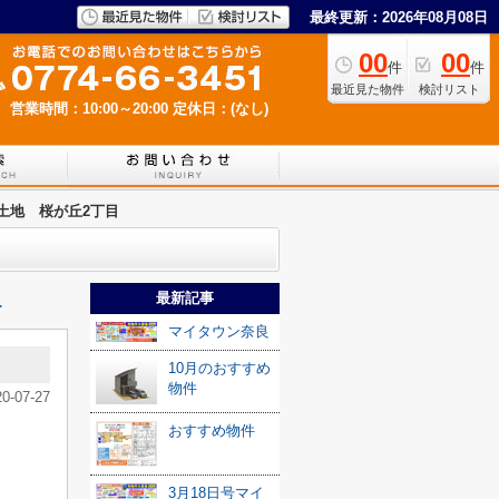
最終更新：2026年08月08日
00
00
件
件
最近見た物件
検討リスト
営業時間：10:00～20:00
定休日：(なし)
土地 桜が丘2丁目
最新記事
≫
マイタウン奈良
10月のおすすめ
物件
20-07-27
おすすめ物件
3月18日号マイ