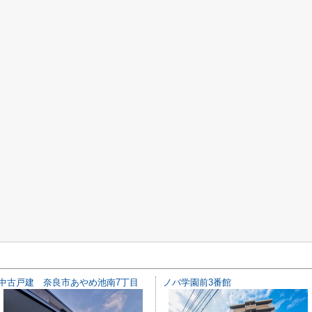
中古戸建 奈良市あやめ池南7丁目
ノバ学園前3番館