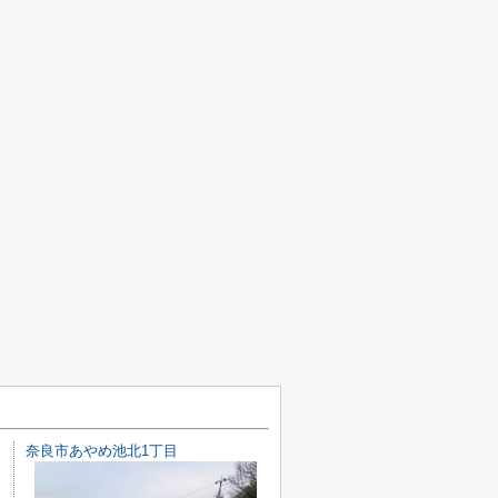
奈良市あやめ池北1丁目