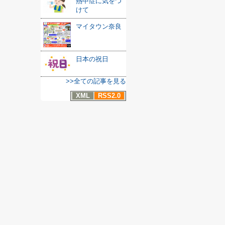
熱中症に気をつ
けて
マイタウン奈良
日本の祝日
>>全ての記事を見る
XML
RSS2.0