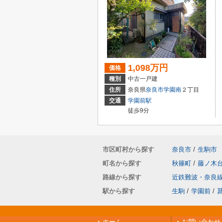
1,098万円
価格
種別
中古一戸建
住所
奈良県
奈良市
学園南
２丁目
交通
学園前駅
徒歩9分
市区町村から探す
奈良市
/
生駒市
町名から探す
秋篠町
/
藤ノ木
路線から探す
近鉄難波・奈良
駅から探す
生駒
/
学園前
/
ホーム
お問い合わせ