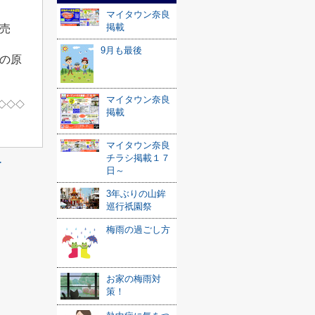
マイタウン奈良
掲載
売
9月も最後
の原
マイタウン奈良
◇◇◇
掲載
マイタウン奈良
チラシ掲載１７
≫
日～
3年ぶりの山鉾
巡行祇園祭
梅雨の過ごし方
お家の梅雨対
策！