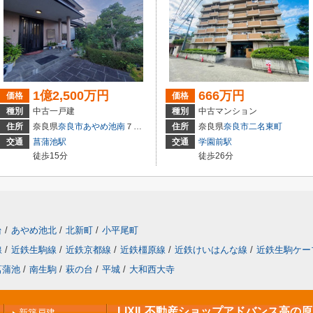
1億2,500万円
666万円
価格
価格
種別
中古一戸建
種別
中古マンション
住所
奈良県
奈良市
あやめ池南
７丁目
住所
奈良県
奈良市
二名東町
交通
菖蒲池駅
交通
学園前駅
徒歩15分
徒歩26分
台
/
あやめ池北
/
北新町
/
小平尾町
線
/
近鉄生駒線
/
近鉄京都線
/
近鉄橿原線
/
近鉄けいはんな線
/
近鉄生駒ケー
菖蒲池
/
南生駒
/
萩の台
/
平城
/
大和西大寺
LIXIL不動産ショップアドバンス高の
新築戸建