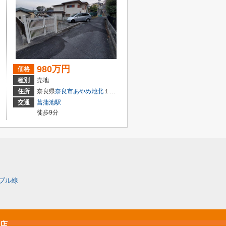
980万円
価格
種別
売地
住所
奈良県
奈良市
あやめ池北
１丁目
交通
菖蒲池駅
徒歩9分
ブル線
原店