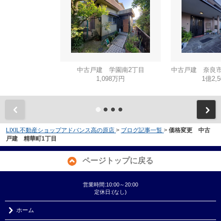
中古戸建 学園南2丁目
中古戸建 奈良市
1,098万円
1億2,
LIXIL不動産ショップアドバンス高の原店
>
ブログ記事一覧
>
価格変更 中古
戸建 精華町1丁目
ページトップに戻る
営業時間:10:00～20:00
定休日:(なし)
ホーム