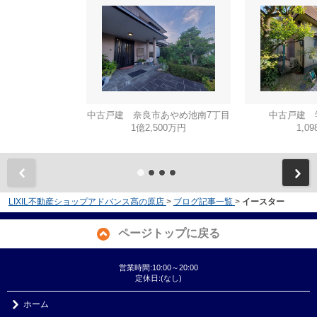
中古戸建 奈良市あやめ池南7丁目
中古戸建 
1億2,500万円
1,0
LIXIL不動産ショップアドバンス高の原店
>
ブログ記事一覧
>
イースター
ページトップに戻る
営業時間:10:00～20:00
定休日:(なし)
ホーム