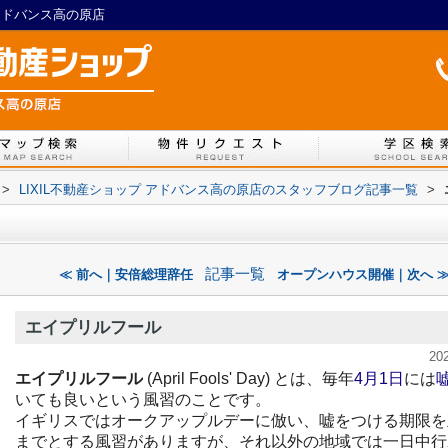
アドバンス高の原店
>
LIXIL不動産ショップ アドバンス高の原店のスタッフブログ記事一覧
>
記事一覧
≪ 前へ｜安倍総理辞任
オープンハウス開催｜次へ 
エイプリルフール
20
エイプリルフール
(April Fools' Day) とは、毎年
4月1日
には
いても良いという風習のことです
。
イギリスではオークアップルデーに倣い、嘘をつける期限を
までとする風習がありますが
、それ以外の地域では一日中行