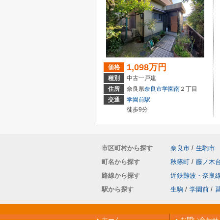
1,098万円
価格
種別
中古一戸建
住所
奈良県
奈良市
学園南
２丁目
交通
学園前駅
徒歩9分
市区町村から探す
奈良市
/
生駒市
町名から探す
秋篠町
/
藤ノ木
路線から探す
近鉄難波・奈良
駅から探す
生駒
/
学園前
/
ホーム
お問い合わせ