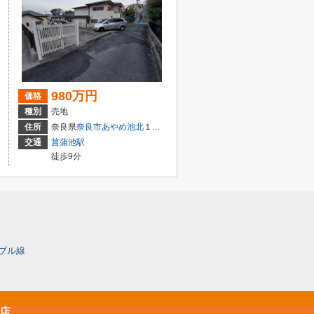
980万円
価格
種別
売地
住所
奈良県
奈良市
あやめ池北
１丁目
交通
菖蒲池駅
徒歩9分
ブル線
原店