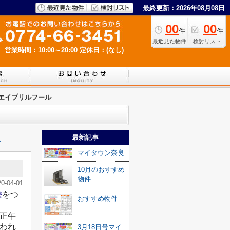
最終更新：2026年08月08日
00
00
件
件
最近見た物件
検討リスト
営業時間：10:00～20:00
定休日：(なし)
エイプリルフール
最新記事
≫
マイタウン奈良
10月のおすすめ
物件
20-04-01
嘘
をつ
おすすめ物件
正午
われ
3月18日号マイ