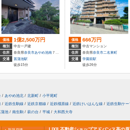
1億2,500万円
666万円
価格
価格
種別
中古一戸建
種別
中古マンション
住所
奈良県
奈良市
あやめ池南
７丁目
住所
奈良県
奈良市
二名東町
交通
菖蒲池駅
交通
学園前駅
徒歩15分
徒歩26分
台
/
あやめ池北
/
北新町
/
小平尾町
線
/
近鉄生駒線
/
近鉄京都線
/
近鉄橿原線
/
近鉄けいはんな線
/
近鉄生駒ケー
菖蒲池
/
南生駒
/
萩の台
/
平城
/
大和西大寺
LIXIL不動産ショップアドバンス高の
新築戸建