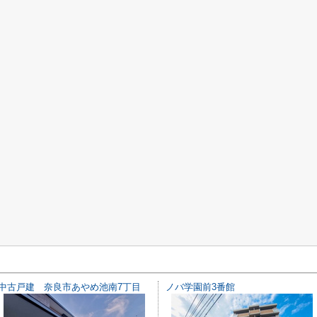
中古戸建 奈良市あやめ池南7丁目
ノバ学園前3番館