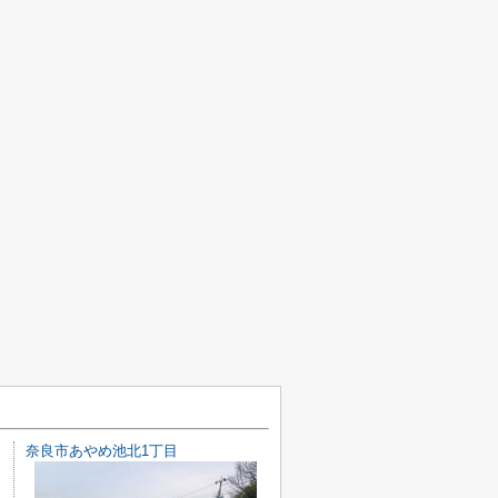
奈良市あやめ池北1丁目