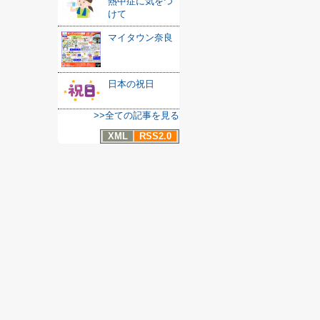
熱中症に気をつ
けて
マイタウン奈良
日本の祝日
>>全ての記事を見る
XML
RSS2.0