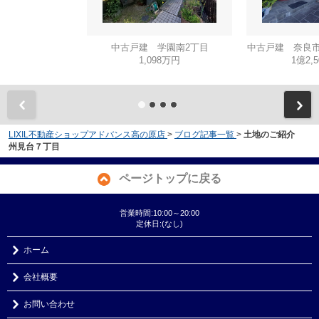
中古戸建 学園南2丁目
中古戸建 奈良市
1,098万円
1億2,
LIXIL不動産ショップアドバンス高の原店
>
ブログ記事一覧
>
土地のご紹介
州見台７丁目
ページトップに戻る
営業時間:10:00～20:00
定休日:(なし)
ホーム
会社概要
お問い合わせ