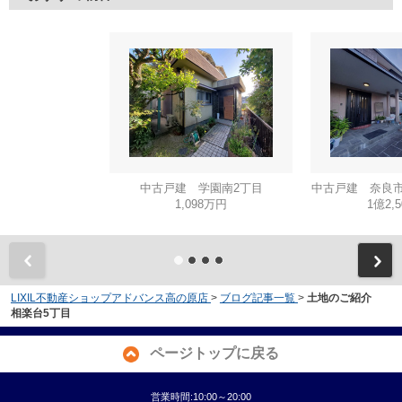
中古戸建 学園南2丁目
中古戸建 奈良市
1,098万円
1億2,
LIXIL不動産ショップアドバンス高の原店
>
ブログ記事一覧
>
土地のご紹介
相楽台5丁目
ページトップに戻る
営業時間:10:00～20:00