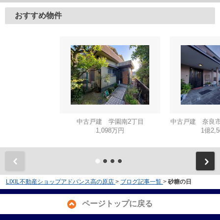
おすすめ物件
中古戸建 学園南2丁目
中古戸建 奈良市
1,098万円
1億2,
LIXIL不動産ショップアドバンス高の原店
>
ブログ記事一覧
>
砂糖の日
ページトップに戻る