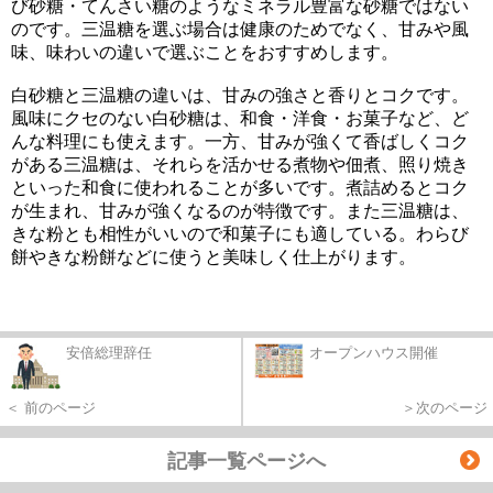
び砂糖・てんさい糖のようなミネラル豊富な砂糖ではない
のです。三温糖を選ぶ場合は健康のためでなく、甘みや風
味、味わいの違いで選ぶことをおすすめします。
白砂糖と三温糖の違いは、甘みの強さと香りとコクです。
風味にクセのない白砂糖は、和食・洋食・お菓子など、ど
んな料理にも使えます。一方、甘みが強くて香ばしくコク
がある三温糖は、それらを活かせる煮物や佃煮、照り焼き
といった和食に使われることが多いです。煮詰めるとコク
が生まれ、甘みが強くなるのが特徴です。また三温糖は、
きな粉とも相性がいいので和菓子にも適している。わらび
餅やきな粉餅などに使うと美味しく仕上がります。
安倍総理辞任
オープンハウス開催
＜ 前のページ
＞次のページ
記事一覧ページへ