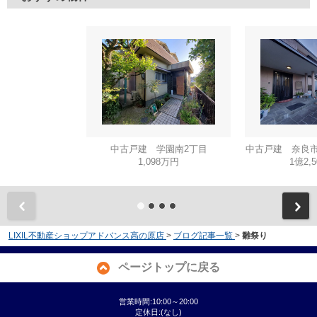
中古戸建 学園南2丁目
中古戸建 奈良市
1,098万円
1億2,
LIXIL不動産ショップアドバンス高の原店
>
ブログ記事一覧
>
雛祭り
ページトップに戻る
営業時間:10:00～20:00
定休日:(なし)