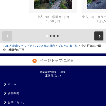
中古戸建 学園南2丁目
中古戸建 奈良市
1,098万円
1億2,
LIXIL不動産ショップアドバンス高の原店
>
ブログ記事一覧
>
中古戸建のご紹
介 精華台4丁目
ページトップに戻る
営業時間:10:00～20:00
定休日:(なし)
ホーム
会社概要
お問い合わせ