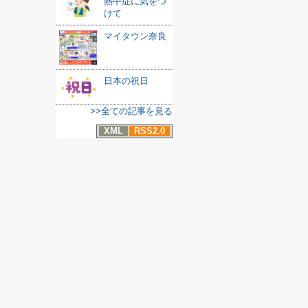
熱中症に気をつ
けて
マイタウン奈良
日本の祝日
>>全ての記事を見る
XML
RSS2.0