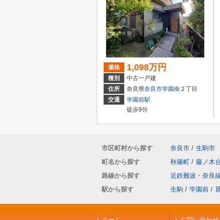
1,098万円
価格
種別
中古一戸建
住所
奈良県
奈良市
学園南
２丁目
交通
学園前駅
徒歩9分
市区町村から探す
奈良市
/
生駒市
町名から探す
秋篠町
/
藤ノ木
路線から探す
近鉄難波・奈良
駅から探す
生駒
/
学園前
/
ホーム
お問い合わせ