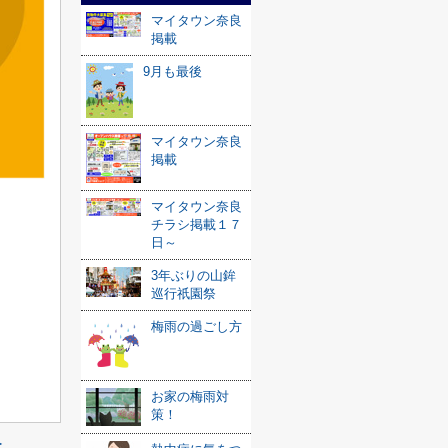
マイタウン奈良
掲載
9月も最後
マイタウン奈良
掲載
マイタウン奈良
チラシ掲載１７
日～
3年ぶりの山鉾
巡行祇園祭
梅雨の過ごし方
お家の梅雨対
策！
≫