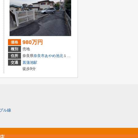
980万円
価格
種別
売地
住所
奈良県
奈良市
あやめ池北
１丁目
交通
菖蒲池駅
徒歩9分
ブル線
原店