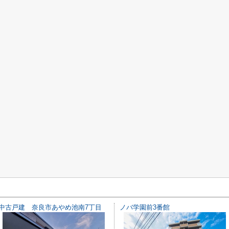
中古戸建 奈良市あやめ池南7丁目
ノバ学園前3番館