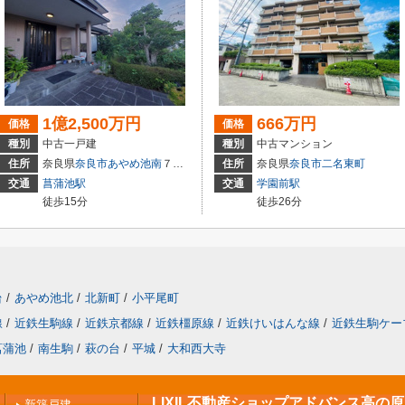
1億2,500万円
666万円
価格
価格
種別
中古一戸建
種別
中古マンション
住所
奈良県
奈良市
あやめ池南
７丁目
住所
奈良県
奈良市
二名東町
交通
菖蒲池駅
交通
学園前駅
徒歩15分
徒歩26分
台
/
あやめ池北
/
北新町
/
小平尾町
線
/
近鉄生駒線
/
近鉄京都線
/
近鉄橿原線
/
近鉄けいはんな線
/
近鉄生駒ケー
菖蒲池
/
南生駒
/
萩の台
/
平城
/
大和西大寺
LIXIL不動産ショップアドバンス高の
新築戸建