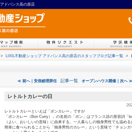
プアドバンス高の原店
>
LIXIL不動産ショップ アドバンス高の原店のスタッフブログ記事一覧
>
記事一覧
≪ 前へ｜安倍総理辞任
オープンハウス開催｜次へ 
レトルトカレーの日
20
レトルトカレーといえば「ボンカレー」ですが
「ボンカレー（Bon Curry）」の名前の「ボン」はフランス語の形容詞「b
（よい、おいしいの意味）に由来する。一人暮らしの独身男性でも温める
簡単に食べられることから「独身男性のカレー」という意味で「チョンガ