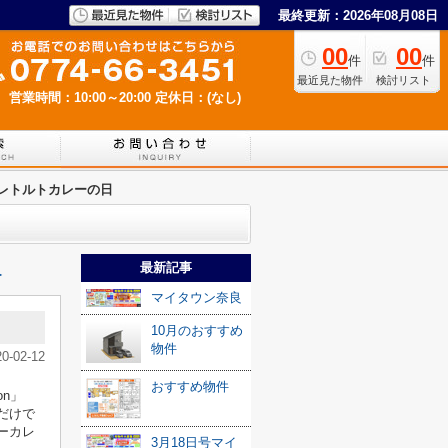
最終更新：2026年08月08日
00
00
件
件
最近見た物件
検討リスト
営業時間：10:00～20:00
定休日：(なし)
レトルトカレーの日
最新記事
≫
マイタウン奈良
10月のおすすめ
物件
20-02-12
おすすめ物件
on」
だけで
ーカレ
3月18日号マイ