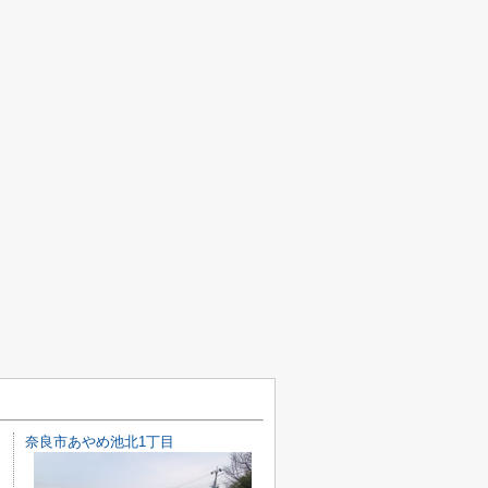
奈良市あやめ池北1丁目