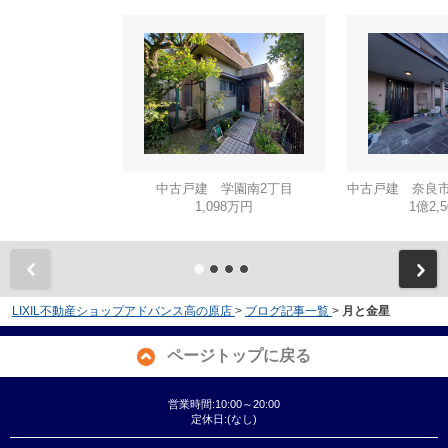
中古戸建 学園南2丁目
中古戸建 奈良市
1,098万円
1億2,
LIXIL不動産ショップアドバンス高の原店
>
ブログ記事一覧
>
月と金星
ページトップに戻る
営業時間:10:00～20:00
定休日:(なし)