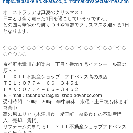
https://tabisuke.arukikata.co.jp/information/special/xmas.html
オーストラリアは真夏のクリスマス！
日本とは全く違った1日を過ごしていそうですね。
どの国も華やかな飾りつけや電飾でクリスマスを迎える1日
となります。
◇◇◇◇◇◇◇◇◇◇◇◇◇◇◇◇◇◇◇◇◇◇◇◇◇◇
◇◇◇◇◇
京都府木津川市相楽台一丁目１番地１号イオンモール高の
原３Ｆ
ＬＩＸＩＬ不動産ショップ アドバンス高の原店
ＴＥＬ：０７７４－６６－３４５１
ＦＡＸ：０７７４－６６－３４５２
Ｅ－mail：takanohara@lixilshop-advance.com
受付時間 10時～20時 年中無休 水曜・土日祝も休まず
営業中
高の原エリア（木津川市、精華町、奈良市）の不動産購
入、売却、賃貸、
リフォームの事ならＬＩＸＩＬ不動産ショップアドバンス
高の原店まで