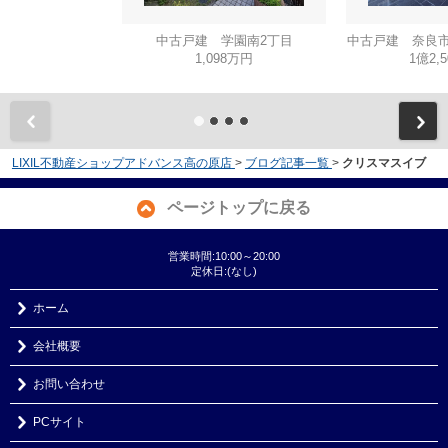
中古戸建 学園南2丁目
中古戸建 奈良市
1,098万円
1億2,
LIXIL不動産ショップアドバンス高の原店
>
ブログ記事一覧
>
クリスマスイブ
ページトップに戻る
営業時間:10:00～20:00
定休日:(なし)
ホーム
会社概要
お問い合わせ
PCサイト