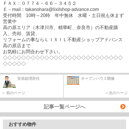
ＦＡＸ：０７７４－６６－３４５２
Ｅ－mail：takanohara@lixilshop-advance.com
受付時間 10時～20時 年中無休 水曜・土日祝も休まず
営業中
高の原エリア（木津川市、精華町、奈良市）の不動産購
入、売却、賃貸、
リフォームの事ならＬＩＸＩＬ不動産ショップアドバンス
高の原店まで
お気軽にお問合わせ下さい。
◇◇◇◇◇◇◇◇◇◇◇◇◇◇◇◇◇◇◇◇◇◇◇◇◇◇
◇◇◇◇◇
安倍総理辞任
オープンハウス開催
＜ 前のページ
＞次のページ
記事一覧ページへ
おすすめ物件