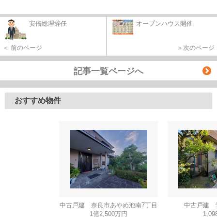
安倍総理辞任
オープンハウス開催
＜ 前のページ
＞次のページ
記事一覧ページへ
おすすめ物件
中古戸建 奈良市あやめ池南7丁目
中古戸建 
1億2,500万円
1,0