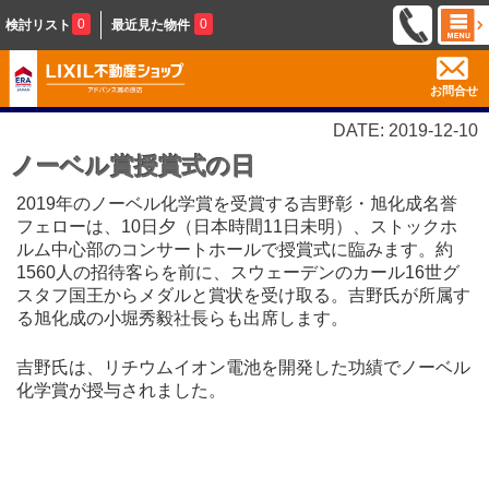
0
0
検討リスト
最近見た物件
お問合せ
DATE: 2019-12-10
ノーベル賞授賞式の日
2019年のノーベル化学賞を受賞する吉野彰・旭化成名誉
フェローは、10日夕（日本時間11日未明）、ストックホ
ルム中心部のコンサートホールで授賞式に臨みます。約
1560人の招待客らを前に、スウェーデンのカール16世グ
スタフ国王からメダルと賞状を受け取る。吉野氏が所属す
る旭化成の小堀秀毅社長らも出席します。
吉野氏は、リチウムイオン電池を開発した功績でノーベル
化学賞が授与されました。