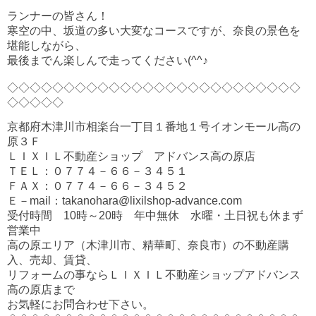
ランナーの皆さん！
寒空の中、坂道の多い大変なコースですが、奈良の景色を
堪能しながら、
最後までん楽しんで走ってください(^^♪
◇◇◇◇◇◇◇◇◇◇◇◇◇◇◇◇◇◇◇◇◇◇◇◇◇◇
◇◇◇◇◇
京都府木津川市相楽台一丁目１番地１号イオンモール高の
原３Ｆ
ＬＩＸＩＬ不動産ショップ アドバンス高の原店
ＴＥＬ：０７７４－６６－３４５１
ＦＡＸ：０７７４－６６－３４５２
Ｅ－mail：takanohara@lixilshop-advance.com
受付時間 10時～20時 年中無休 水曜・土日祝も休まず
営業中
高の原エリア（木津川市、精華町、奈良市）の不動産購
入、売却、賃貸、
リフォームの事ならＬＩＸＩＬ不動産ショップアドバンス
高の原店まで
お気軽にお問合わせ下さい。