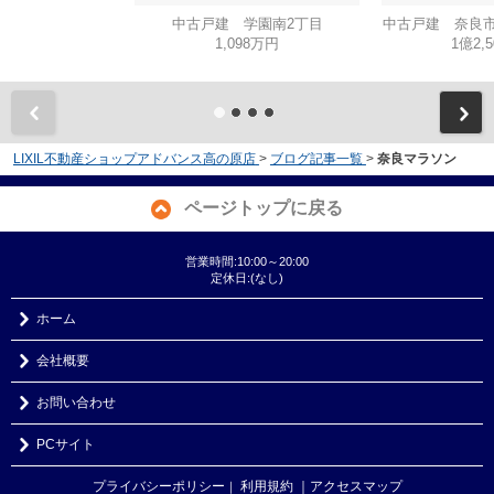
中古戸建 学園南2丁目
中古戸建 奈良市
1,098万円
1億2,
LIXIL不動産ショップアドバンス高の原店
>
ブログ記事一覧
>
奈良マラソン
ページトップに戻る
営業時間:10:00～20:00
定休日:(なし)
ホーム
会社概要
お問い合わせ
PCサイト
プライバシーポリシー
利用規約
｜アクセスマップ
｜