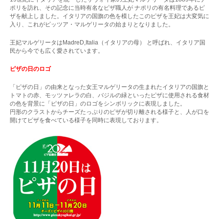
ポリを訪れ、その記念に当時有名なピザ職人が ナポリの有名料理であるピ
ザを献上しました。イタリアの国旗の色を模したこのピザを王妃は大変気に
入り、これがピッツア・マルゲリータの始まりとなりました。
王妃マルゲリータはMadreD,Italia（イタリアの母） と呼ばれ、イタリア国
民から今でも広く愛されています。
ピザの日のロゴ
「ピザの日」の由来となった女王マルゲリータの生まれたイタリアの国旗と
トマトの赤、モッツァレラの白、バジルの緑といったピザに使用される食材
の色を背景に「ピザの日」のロゴをシンボリックに表現しました。
円形のクラストからチーズたっぷりのピザが切り離される様子と、人が口を
開けてピザを食べている様子を同時に表現しております。