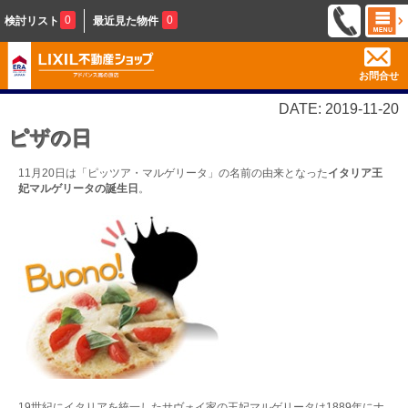
0
0
検討リスト
最近見た物件
お問合せ
DATE: 2019-11-20
ピザの日
11月20日は「ピッツア・マルゲリータ」の名前の由来となった
イタリア王
妃マルゲリータの誕生日
。
19世紀にイタリアを統一したサヴォイ家の王妃マルゲリータは1889年にナ