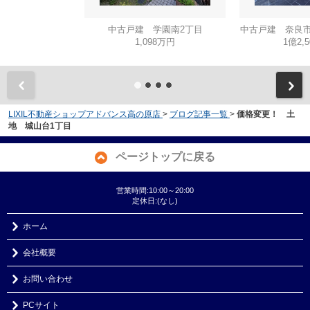
中古戸建 学園南2丁目
中古戸建 奈良市
1,098万円
1億2,
LIXIL不動産ショップアドバンス高の原店
>
ブログ記事一覧
>
価格変更！ 土
地 城山台1丁目
ページトップに戻る
営業時間:10:00～20:00
定休日:(なし)
ホーム
会社概要
お問い合わせ
PCサイト