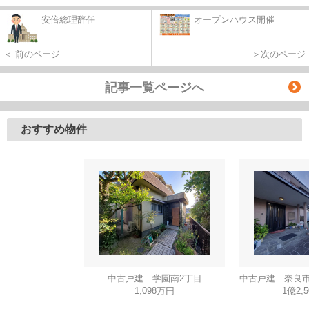
安倍総理辞任
オープンハウス開催
＜ 前のページ
＞次のページ
記事一覧ページへ
おすすめ物件
中古戸建 学園南2丁目
中古戸建 奈良市
1,098万円
1億2,