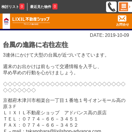
0
0
検討リスト
最近見た物件
お問合せ
DATE: 2019-10-09
台風の進路に右往左往
3連休にかけて大型の台風が近づいてきています。
週末のお出かけは前もって交通情報を入手し、
早め早めの行動を心がけましょう。
◇◇◇◇◇◇◇◇◇◇◇◇◇◇◇◇◇◇◇◇◇◇◇◇◇◇
◇◇◇◇◇◇◇
京都府木津川市相楽台一丁目１番地１号イオンモール高の
原３Ｆ
ＬＩＸＩＬ不動産ショップ アドバンス高の原店
ＴＥＬ：０７７４－６６－３４５１
ＦＡＸ：０７７４－６６－３４５２
Ｅ－mail：takanohara@lixilshop-advance.com