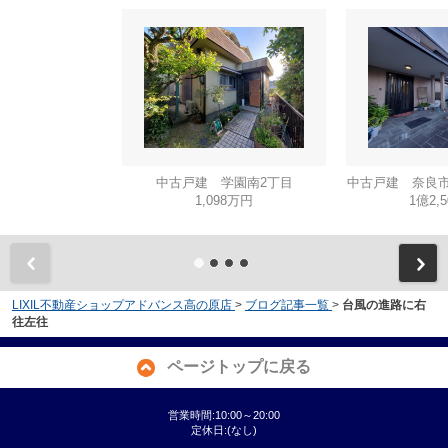
中古戸建 学園南2丁目
中古戸建 奈良市
1,098万円
1億2,
LIXIL不動産ショップアドバンス高の原店
>
ブログ記事一覧
>
台風の進路に右
往左往
ページトップに戻る
営業時間:10:00～20:00
定休日:(なし)