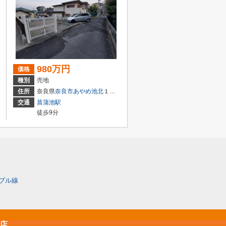
980万円
価格
種別
売地
住所
奈良県
奈良市
あやめ池北
１丁目
交通
菖蒲池駅
徒歩9分
ブル線
原店