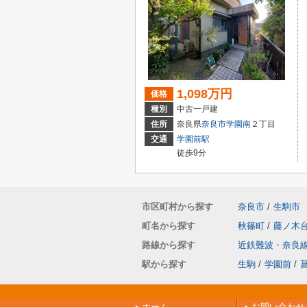
1,098万円
価格
種別
中古一戸建
住所
奈良県
奈良市
学園南
２丁目
交通
学園前駅
徒歩9分
市区町村から探す
奈良市
/
生駒市
町名から探す
秋篠町
/
藤ノ木
路線から探す
近鉄難波・奈良
駅から探す
生駒
/
学園前
/
ホーム
お問い合わせ