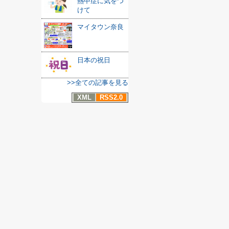
熱中症に気をつ
けて
マイタウン奈良
日本の祝日
>>全ての記事を見る
XML
RSS2.0