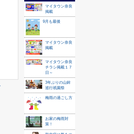
マイタウン奈良
掲載
9月も最後
マイタウン奈良
掲載
マイタウン奈良
チラシ掲載１７
日～
3年ぶりの山鉾
≫
巡行祇園祭
梅雨の過ごし方
お家の梅雨対
策！