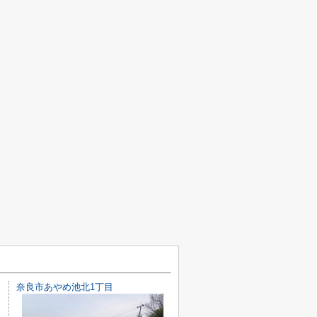
奈良市あやめ池北1丁目