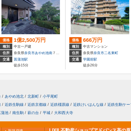
1億2,500万円
666万円
価格
価格
種別
中古一戸建
種別
中古マンション
住所
奈良県
奈良市
あやめ池南
７丁目
住所
奈良県
奈良市
二名東町
交通
菖蒲池駅
交通
学園前駅
徒歩15分
徒歩26分
台
/
あやめ池北
/
北新町
/
小平尾町
線
/
近鉄生駒線
/
近鉄京都線
/
近鉄橿原線
/
近鉄けいはんな線
/
近鉄生駒ケー
菖蒲池
/
南生駒
/
萩の台
/
平城
/
大和西大寺
LIXIL不動産ショップアドバンス高の
新築戸建