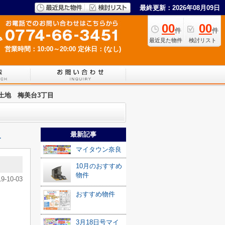
最終更新：2026年08月09日
00
00
件
件
最近見た物件
検討リスト
営業時間：10:00～20:00
定休日：(なし)
土地 梅美台3丁目
最新記事
≫
マイタウン奈良
10月のおすすめ
物件
19-10-03
おすすめ物件
3月18日号マイ