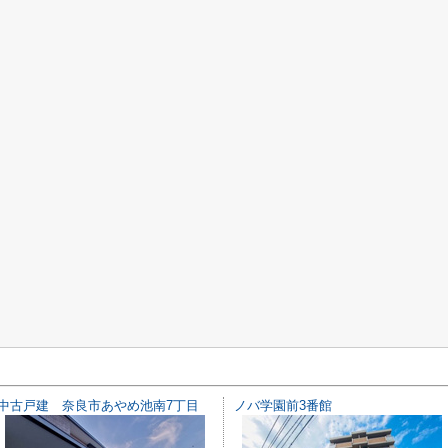
中古戸建 奈良市あやめ池南7丁目
ノバ学園前3番館