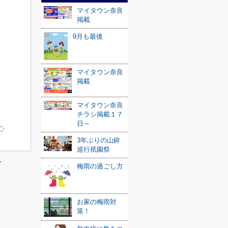
マイタウン奈良
掲載
9月も最後
マイタウン奈良
掲載
マイタウン奈良
チラシ掲載１７
日～
◇
3年ぶりの山鉾
巡行祇園祭
≫
梅雨の過ごし方
お家の梅雨対
策！