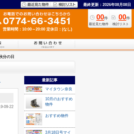
最終更新：2026年08月08日
00
00
件
件
最近見た物件
検討リスト
営業時間：10:00～20:00
定休日：(なし)
秋分の日
最新記事
≫
マイタウン奈良
10月のおすすめ
物件
19-09-22
おすすめ物件
3月18日号マイ