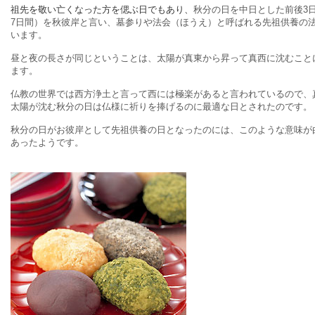
祖先を敬い亡くなった方を偲ぶ日でもあり、
秋分の日を中日とした前後3
7日間）を秋彼岸と言い、墓参りや法会（ほうえ）と呼ばれる先祖供養の
います。
昼と夜の長さが同じということは、太陽が真東から昇って真西に沈むこと
ます。
仏教の世界では西方浄土と言って西には極楽があると言われているので、
太陽が沈む秋分の日は仏様に祈りを捧げるのに最適な日とされたのです。
秋分の日がお彼岸として先祖供養の日となったのには、このような意味が
あったようです。