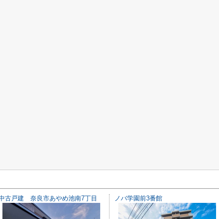
中古戸建 奈良市あやめ池南7丁目
ノバ学園前3番館