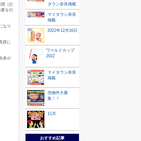
タウン奈良掲載
日間（計
法要を行
マイタウン奈良
掲載
になり
2022年12月16日
真西に
ワールドカップ
2022
由来が
マイタウン奈良
掲載
売物件大募
集！！
11月
おすすめ記事