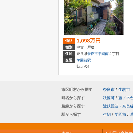
1,098万円
価格
種別
中古一戸建
住所
奈良県
奈良市
学園南
２丁目
交通
学園前駅
徒歩9分
市区町村から探す
奈良市
/
生駒市
町名から探す
秋篠町
/
藤ノ木
路線から探す
近鉄難波・奈良
駅から探す
生駒
/
学園前
/
ホーム
お問い合わせ