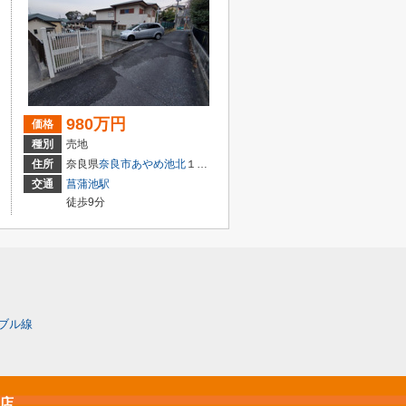
980万円
価格
種別
売地
住所
奈良県
奈良市
あやめ池北
１丁目
交通
菖蒲池駅
徒歩9分
ブル線
原店