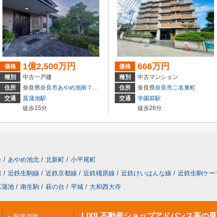
1億2,500万円
666万円
価格
価格
種別
中古一戸建
種別
中古マンション
住所
奈良県
奈良市
あやめ池南
７丁目
住所
奈良県
奈良市
二名東町
交通
菖蒲池駅
交通
学園前駅
徒歩15分
徒歩26分
台
/
あやめ池北
/
北新町
/
小平尾町
線
/
近鉄生駒線
/
近鉄京都線
/
近鉄橿原線
/
近鉄けいはんな線
/
近鉄生駒ケー
菖蒲池
/
南生駒
/
萩の台
/
平城
/
大和西大寺
LIXIL不動産ショップアドバンス高の
新築戸建