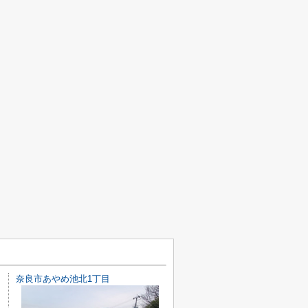
奈良市あやめ池北1丁目