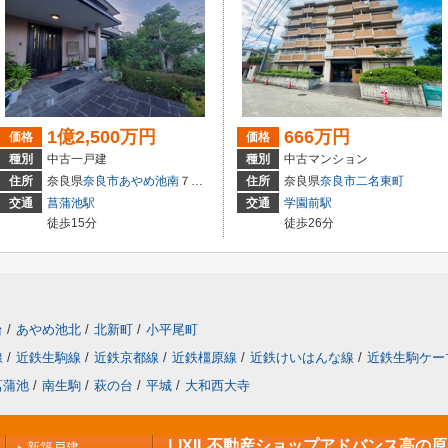
1億2,500万円
666万円
価格
価格
種別
中古一戸建
種別
中古マンション
住所
奈良県
奈良市
あやめ池南
７丁目
住所
奈良県
奈良市
二名東町
交通
菖蒲池駅
交通
学園前駅
徒歩15分
徒歩26分
台
/
あやめ池北
/
北新町
/
小平尾町
線
/
近鉄生駒線
/
近鉄京都線
/
近鉄橿原線
/
近鉄けいはんな線
/
近鉄生駒ケー
菖蒲池
/
南生駒
/
萩の台
/
平城
/
大和西大寺
LIXIL不動産ショップアドバンス高の
新築戸建