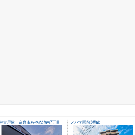
中古戸建 奈良市あやめ池南7丁目
ノバ学園前3番館