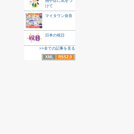
熱中症に気をつ
けて
マイタウン奈良
日本の祝日
>>全ての記事を見る
XML
RSS2.0