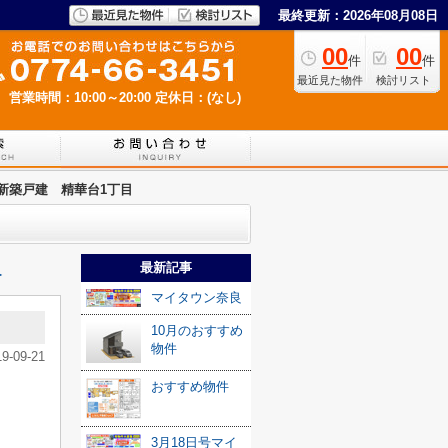
最終更新：2026年08月08日
00
00
件
件
最近見た物件
検討リスト
営業時間：10:00～20:00
定休日：(なし)
新築戸建 精華台1丁目
最新記事
≫
マイタウン奈良
10月のおすすめ
物件
19-09-21
おすすめ物件
3月18日号マイ