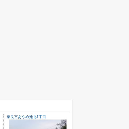
奈良市あやめ池北1丁目