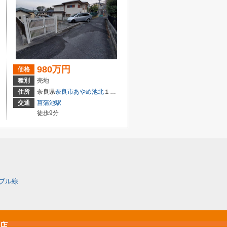
980万円
価格
種別
売地
住所
奈良県
奈良市
あやめ池北
１丁目
交通
菖蒲池駅
徒歩9分
ブル線
原店