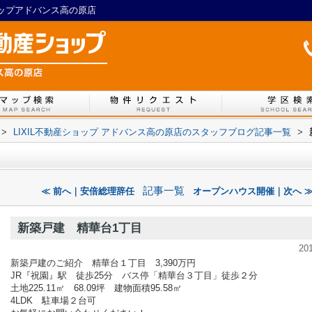
ョップアドバンス高の原店
>
LIXIL不動産ショップ アドバンス高の原店のスタッフブログ記事一覧
>
記事一覧
≪ 前へ｜安倍総理辞任
オープンハウス開催｜次へ 
新築戸建 精華台1丁目
20
新築戸建のご紹介 精華台１丁目 3,390万円
JR『祝園』駅 徒歩25分 バス停「精華台３丁目」徒歩２分
土地225.11㎡ 68.09坪 建物面積95.58㎡
4LDK 駐車場２台可