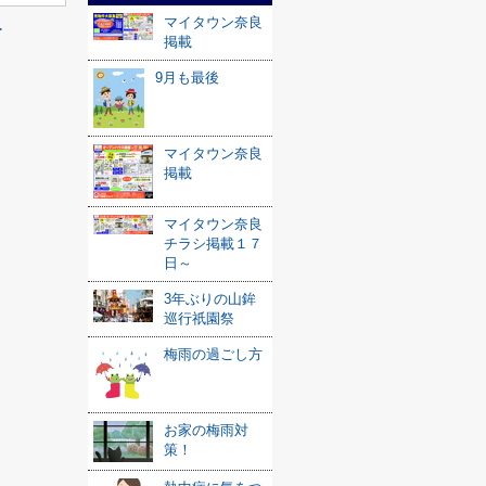
マイタウン奈良
≫
掲載
9月も最後
マイタウン奈良
掲載
マイタウン奈良
チラシ掲載１７
日～
3年ぶりの山鉾
巡行祇園祭
梅雨の過ごし方
お家の梅雨対
策！