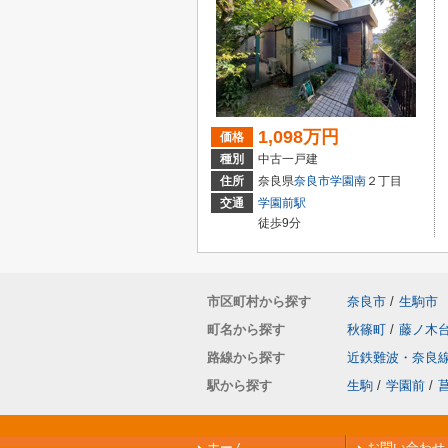
1,098万円
価格
種別
中古一戸建
住所
奈良県
奈良市
学園南
２丁目
交通
学園前駅
徒歩9分
市区町村から探す
奈良市
/
生駒市
町名から探す
秋篠町
/
藤ノ木
路線から探す
近鉄難波・奈良
駅から探す
生駒
/
学園前
/
ホーム
お問い合わせ