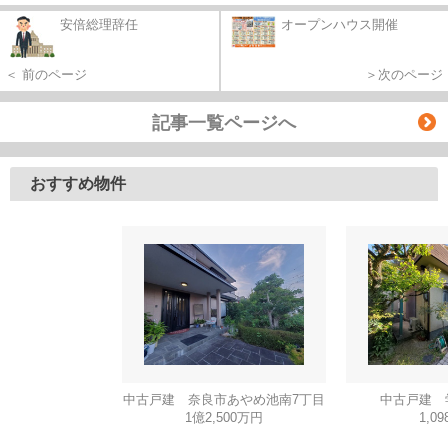
安倍総理辞任
オープンハウス開催
＜ 前のページ
＞次のページ
記事一覧ページへ
おすすめ物件
中古戸建 奈良市あやめ池南7丁目
中古戸建 
1億2,500万円
1,0