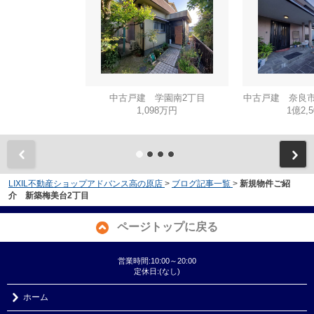
中古戸建 学園南2丁目
中古戸建 奈良市
1,098万円
1億2,
LIXIL不動産ショップアドバンス高の原店
>
ブログ記事一覧
>
新規物件ご紹
介 新築梅美台2丁目
ページトップに戻る
営業時間:10:00～20:00
定休日:(なし)
ホーム