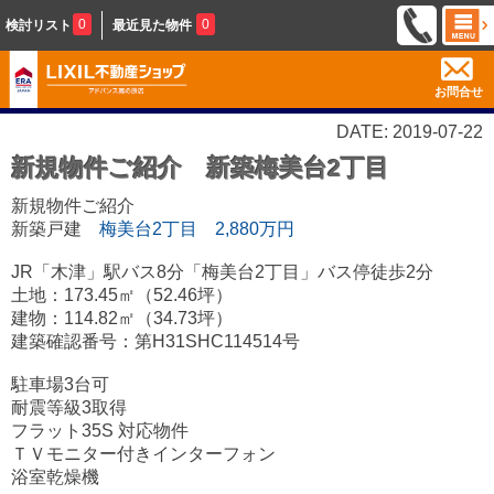
0
0
検討リスト
最近見た物件
お問合せ
DATE: 2019-07-22
新規物件ご紹介 新築梅美台2丁目
新規物件ご紹介
新築戸建
梅美台2丁目 2,880万円
JR「木津」駅バス8分「梅美台2丁目」バス停徒歩2分
土地：173.45㎡（52.46坪）
建物：114.82㎡（34.73坪）
建築確認番号：第H31SHC114514号
駐車場3台可
耐震等級3取得
フラット35S 対応物件
ＴＶモニター付きインターフォン
浴室乾燥機