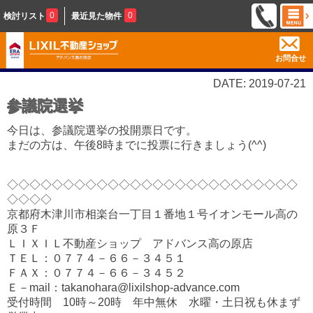
0
0
検討リスト
最近見た物件
お問合せ
DATE: 2019-07-21
参議院選挙
今日は、参議院選挙の投開票日です。
まだの方は、午後8時までに投票に行きましょう(^^)
◇◇◇◇◇◇◇◇◇◇◇◇◇◇◇◇◇◇◇◇◇◇◇◇◇◇
◇◇◇◇
京都府木津川市相楽台一丁目１番地１号イオンモール高の
原３Ｆ
ＬＩＸＩＬ不動産ショップ アドバンス高の原店
ＴＥＬ：０７７４－６６－３４５１
ＦＡＸ：０７７４－６６－３４５２
Ｅ－mail：takanohara@lixilshop-advance.com
受付時間 10時～20時 年中無休 水曜・土日祝も休まず