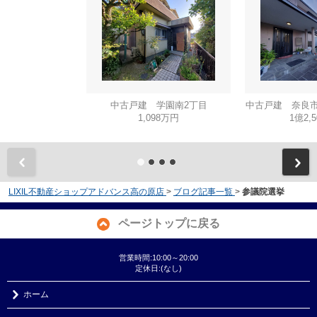
中古戸建 学園南2丁目
中古戸建 奈良市
1,098万円
1億2,
LIXIL不動産ショップアドバンス高の原店
>
ブログ記事一覧
>
参議院選挙
ページトップに戻る
営業時間:10:00～20:00
定休日:(なし)
ホーム