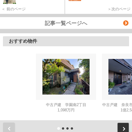
＜ 前のページ
＞次のページ
記事一覧ページへ
おすすめ物件
中古戸建 学園南2丁目
中古戸建 奈良市
1,098万円
1億2,