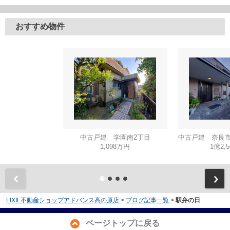
おすすめ物件
中古戸建 学園南2丁目
中古戸建 奈良市
1,098万円
1億2,
LIXIL不動産ショップアドバンス高の原店
>
ブログ記事一覧
>
駅弁の日
ページトップに戻る