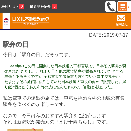
0
0
検討リスト
最近見た物件
お問合せ
DATE: 2019-07-17
駅弁の日
今日は『駅弁の日』だそうです。
1885年のこの日に開業した日本鉄道の宇都宮駅で、日本初の駅弁が発
売された(ただし、これより早く他の駅で駅弁が販売されていたとする
主張もあるそうです)。
宇都宮市で旅館業を営んでいた白木屋嘉平が、
たまたまその旅館に宿泊していた日本鉄道の重役の薦めで販売した。握
り飯2個とたくあんを竹の皮に包んだもので、値段は5銭だった。
私は電車での遠出の旅では、車窓を眺めら柄の地域の有名
駅弁を食べるのが楽しみです。
なので、今日は私のおすすめ駅弁をご紹介します！
それは新潟駅が発売元の「えび千両ちらし」です。