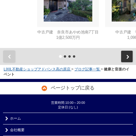
中古戸建 奈良市あやめ池南7丁目
中古戸建 
1億2,500万円
1,0
LIXIL不動産ショップアドバンス高の原店
>
ブログ記事一覧
>
健康と音楽のイ
ベント
ページトップに戻る
営業時間:10:00～20:00
定休日:(なし)
ホーム
会社概要