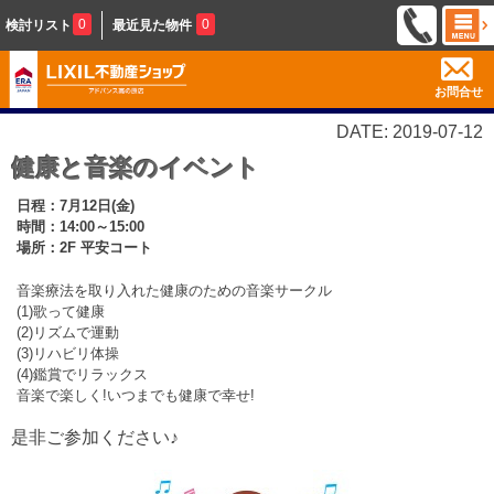
0
0
検討リスト
最近見た物件
お問合せ
DATE: 2019-07-12
健康と音楽のイベント
日程：7月12日(金)
時間：14:00～15:00
場所：2F 平安コート
音楽療法を取り入れた健康のための音楽サークル
(1)歌って健康
(2)リズムで運動
(3)リハビリ体操
(4)鑑賞でリラックス
音楽で楽しく!いつまでも健康で幸せ!
是非ご参加ください♪