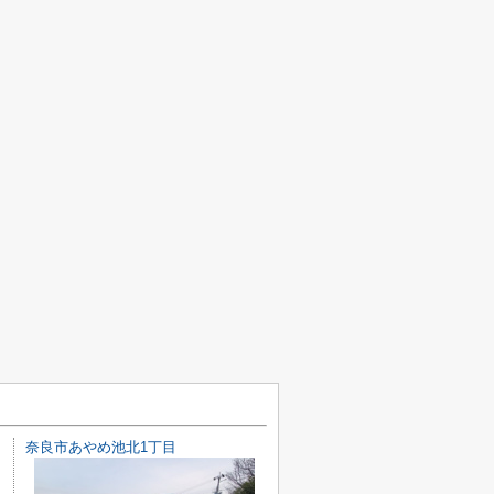
奈良市あやめ池北1丁目