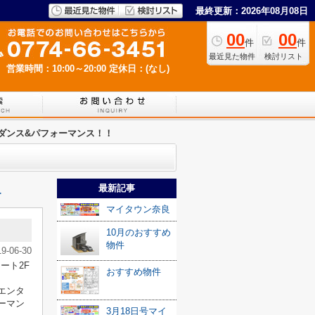
最終更新：2026年08月08日
00
00
件
件
最近見た物件
検討リスト
営業時間：10:00～20:00
定休日：(なし)
ダンス&パフォーマンス！！
最新記事
≫
マイタウン奈良
10月のおすすめ
物件
19-06-30
コート2F
おすすめ物件
エンタ
ーマン
3月18日号マイ