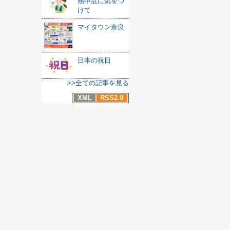
熱中症に気をつ
けて
マイタウン奈良
日本の祝日
>>全ての記事を見る
XML
RSS2.0