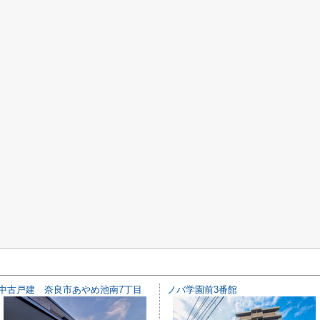
中古戸建 奈良市あやめ池南7丁目
ノバ学園前3番館