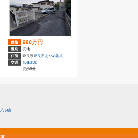
980万円
価格
種別
売地
住所
奈良県
奈良市
あやめ池北
１丁目
交通
菖蒲池駅
徒歩9分
ブル線
原店