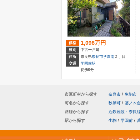
1,098万円
価格
種別
中古一戸建
住所
奈良県
奈良市
学園南
２丁目
交通
学園前駅
徒歩9分
市区町村から探す
奈良市
/
生駒市
町名から探す
秋篠町
/
藤ノ木
路線から探す
近鉄難波・奈良
駅から探す
生駒
/
学園前
/
ホーム
お問い合わせ