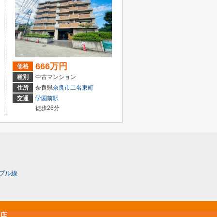
666万円
価格
種別
中古マンション
住所
奈良県
奈良市
二名東町
交通
学園前駅
徒歩26分
ブル線
原店