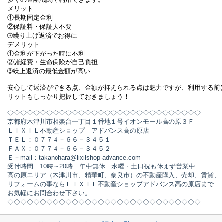
メリット
①長期固定金利
②保証料・保証人不要
➂繰り上げ返済でお得に
デメリット
①金利が下がった時に不利
②諸経費・生命保険が自己負担
➂
繰上返済の最低金額が高い
安心して返済ができる点、金額が抑えられる点は魅力ですが、利用する前
リットもしっかり把握しておきましょう！
◇◇◇◇◇◇◇◇◇◇◇◇◇◇◇◇◇◇◇◇◇◇◇◇◇◇◇◇◇◇
京都府木津川市相楽台一丁目１番地１号イオンモール高の原３Ｆ
ＬＩＸＩＬ不動産ショップ アドバンス高の原店
ＴＥＬ：０７７４－６６－３４５１
ＦＡＸ：０７７４－６６－３４５２
Ｅ－mail：takanohara@lixilshop-advance.com
受付時間 10時～20時 年中無休 水曜・土日祝も休まず営業中
高の原エリア（木津川市、精華町、奈良市）の不動産購入、売却、賃貸、
リフォームの事ならＬＩＸＩＬ不動産ショップアドバンス高の原店まで
お気軽にお問合わせ下さい。
◇◇◇◇◇◇◇◇◇◇◇◇◇◇◇◇◇◇◇◇◇◇◇◇◇◇◇◇◇◇