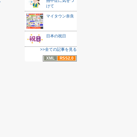
熱中症に気をつ
≫
けて
マイタウン奈良
日本の祝日
>>全ての記事を見る
XML
RSS2.0