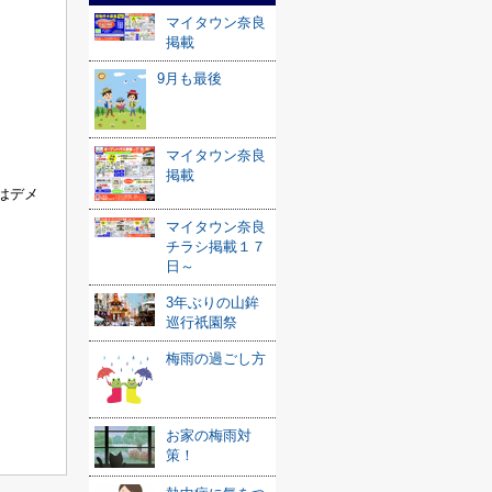
マイタウン奈良
掲載
9月も最後
マイタウン奈良
掲載
はデメ
マイタウン奈良
チラシ掲載１７
日～
3年ぶりの山鉾
巡行祇園祭
梅雨の過ごし方
お家の梅雨対
策！