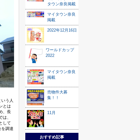
タウン奈良掲載
マイタウン奈良
掲載
2022年12月16日
ワールドカップ
2022
マイタウン奈良
掲載
売物件大募
集！！
という人
ンとは
め、長
11月
では、
として
金を調達
おすすめ記事