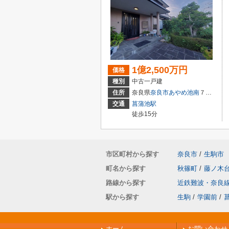
1億2,500万円
価格
種別
中古一戸建
住所
奈良県
奈良市
あやめ池南
７丁目
交通
菖蒲池駅
徒歩15分
市区町村から探す
奈良市
/
生駒市
町名から探す
秋篠町
/
藤ノ木
路線から探す
近鉄難波・奈良
駅から探す
生駒
/
学園前
/
ホーム
お問い合わせ