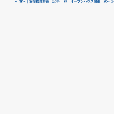
記事一覧
≪ 前へ｜安倍総理辞任
オープンハウス開催｜次へ 