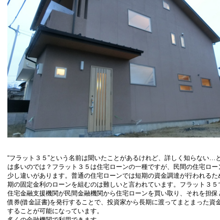
“フラット３５”という名前は聞いたことがあるけれど、詳しく知らない…
は多いのでは？フラット３５は住宅ローンの一種ですが、民間の住宅ロー
少し違いがあります。普通の住宅ローンでは短期の資金調達が行われるた
期の固定金利のローンを組むのは難しいと言われています。フラット３５
住宅金融支援機関が民間金融機関から住宅ローンを買い取り、それを担保
債券(借金証書)を発行することで、投資家から長期に渡ってまとまった資
することが可能になっています。
多くの金融機関で利用できます。