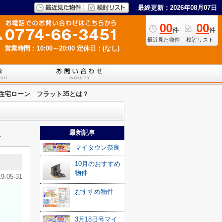
最終更新：2026年08月07日
00
00
件
件
最近見た物件
検討リスト
営業時間：10:00～20:00
定休日：(なし)
住宅ローン フラット35とは？
最新記事
≫
マイタウン奈良
10月のおすすめ
物件
19-05-31
おすすめ物件
3月18日号マイ