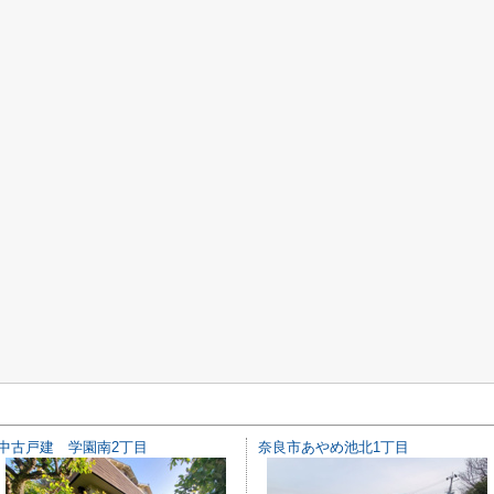
中古戸建 学園南2丁目
奈良市あやめ池北1丁目