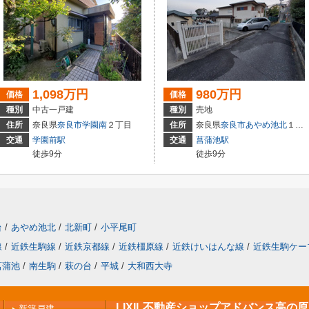
1,098万円
980万円
価格
価格
種別
中古一戸建
種別
売地
住所
奈良県
奈良市
学園南
２丁目
住所
奈良県
奈良市
あやめ池北
１丁目
交通
学園前駅
交通
菖蒲池駅
徒歩9分
徒歩9分
台
/
あやめ池北
/
北新町
/
小平尾町
線
/
近鉄生駒線
/
近鉄京都線
/
近鉄橿原線
/
近鉄けいはんな線
/
近鉄生駒ケー
菖蒲池
/
南生駒
/
萩の台
/
平城
/
大和西大寺
LIXIL不動産ショップアドバンス高の
新築戸建