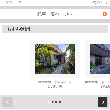
＜ 前のページ
＞次のページ
記事一覧ページへ
おすすめ物件
中古戸建 学園南2丁目
中古戸建 奈良市
1,098万円
1億2,