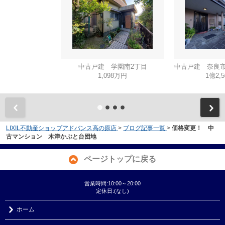
中古戸建 学園南2丁目
中古戸建 奈良市
1,098万円
1億2,
LIXIL不動産ショップアドバンス高の原店
>
ブログ記事一覧
>
価格変更！ 中
古マンション 木津かぶと台団地
ページトップに戻る
営業時間:10:00～20:00
定休日:(なし)
ホーム