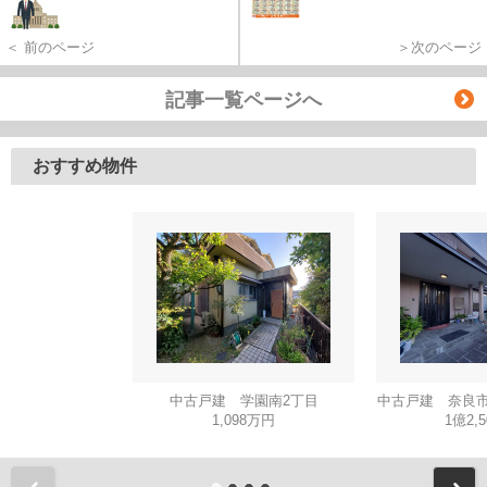
＜ 前のページ
＞次のページ
記事一覧ページへ
おすすめ物件
中古戸建 学園南2丁目
中古戸建 奈良市
1,098万円
1億2,