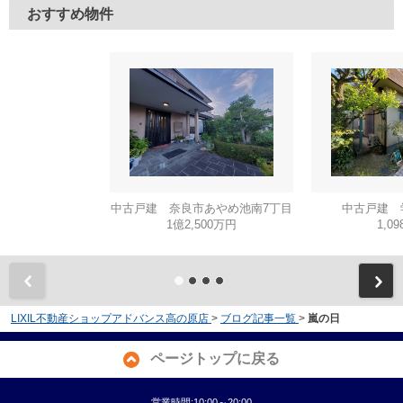
おすすめ物件
中古戸建 奈良市あやめ池南7丁目
中古戸建 
1億2,500万円
1,0
LIXIL不動産ショップアドバンス高の原店
>
ブログ記事一覧
>
嵐の日
ページトップに戻る
営業時間:10:00～20:00