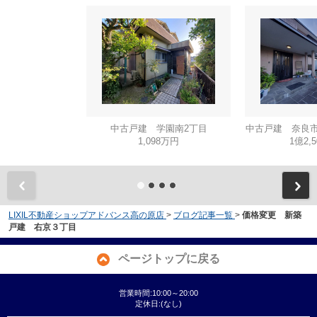
中古戸建 学園南2丁目
中古戸建 奈良市
1,098万円
1億2,
LIXIL不動産ショップアドバンス高の原店
>
ブログ記事一覧
>
価格変更 新築
戸建 右京３丁目
ページトップに戻る
営業時間:10:00～20:00
定休日:(なし)