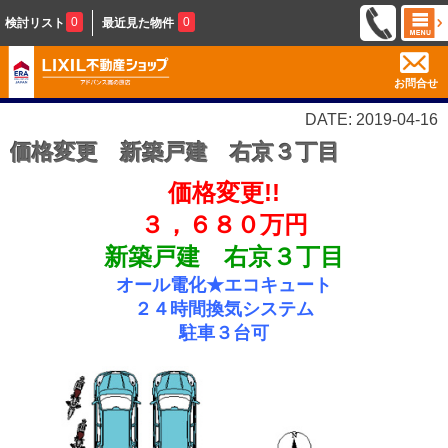
0
0
検討リスト
最近見た物件
お問合せ
DATE: 2019-04-16
価格変更 新築戸建 右京３丁目
価格変更!!
３，６８０万円
新築戸建 右京３丁目
オール電化★
エコキュート
２４時間換気システム
駐車３台可