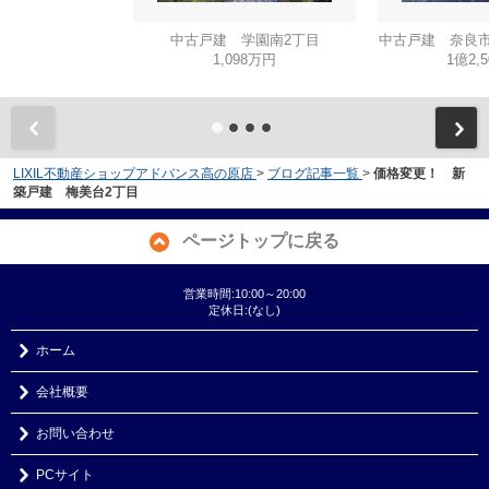
中古戸建 学園南2丁目
中古戸建 奈良市
1,098万円
1億2,
LIXIL不動産ショップアドバンス高の原店
>
ブログ記事一覧
>
価格変更！ 新
築戸建 梅美台2丁目
ページトップに戻る
営業時間:10:00～20:00
定休日:(なし)
ホーム
会社概要
お問い合わせ
PCサイト