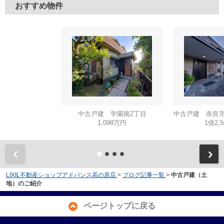
おすすめ物件
中古戸建 学園南2丁目
中古戸建 奈良市
1,098万円
1億2,
LIXIL不動産ショップアドバンス高の原店
>
ブログ記事一覧
>
中古戸建（土
地）のご紹介
ページトップに戻る