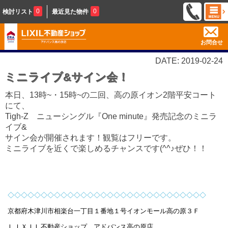
0
0
検討リスト
最近見た物件
お問合せ
DATE: 2019-02-24
ミニライブ&サイン会！
本日、13時~・15時~の二回、高の原イオン2階平安コート
にて、
Tigh-Z ニューシングル『One minute』発売記念のミニラ
イブ&
サイン会が開催されます！観覧はフリーです。
ミニライブを近くで
楽しめるチャンスです(^^♪ぜひ！！
◇◇◇◇◇◇◇◇◇◇◇◇◇◇◇◇◇◇◇◇◇◇◇
◇◇◇◇◇◇
◇
京都府木津川市相楽台一丁目１番地１号
イオンモール高の原３Ｆ
ＬＩＸＩＬ不動産ショップ アドバンス高の原店