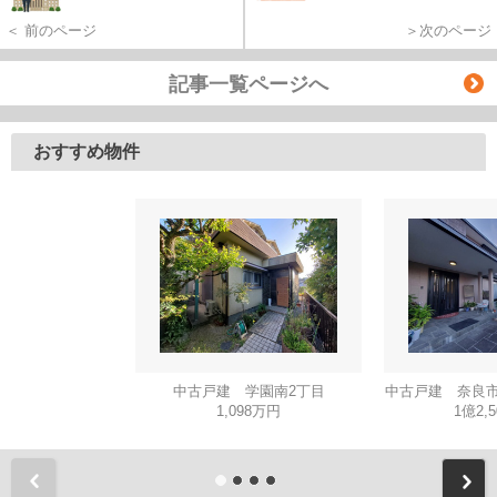
＜ 前のページ
＞次のページ
記事一覧ページへ
おすすめ物件
中古戸建 学園南2丁目
中古戸建 奈良市
1,098万円
1億2,