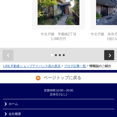
中古戸建 学園南2丁目
中古戸建 奈良市
1,098万円
1億2,
LIXIL不動産ショップアドバンス高の原店
>
ブログ記事一覧
>
情報誌のご紹介
ページトップに戻る
営業時間:10:00～20:00
定休日:(なし)
ホーム
会社概要